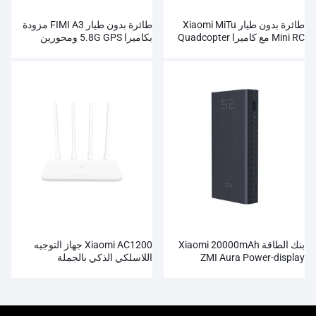
طائرة بدون طيار Xiaomi MiTu
طائرة بدون طيار FIMI A3 مزودة
Mini RC مع كاميرا Quadcopter
بكاميرا 5.8G GPS ومحورين
Gimbal 1080P RC
WiFi FPV 720P HD
بنك الطاقة Xiaomi 20000mAh
Xiaomi AC1200 جهاز التوجيه
ZMI Aura Power-display
اللاسلكي الذكي بالجملة
بالجملة