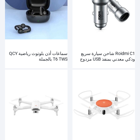
Roidmi C1 شاحن سيارة سريع
سماعات أذن بلوتوث رياضية QCY
وذكي معدني بمنفذ USB مزدوج
T6 TWS بالجملة