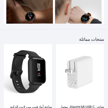
منتجات مماثلة
شاحن Xiaomi Mi USB-C، محول
ساعة أمازفيت بيب لايت الذكية