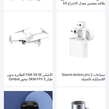
طاقة بمقبس معدل الإخراج 65
وات
سماعات Xiaomi Airdots pro 2
الأصلي FIMI X8 SE الطائرة بدون
اللاسلكية بالجملة
طيار 5KM FPV 3-محور Gimbal
HD4K كاميرا بالجملة