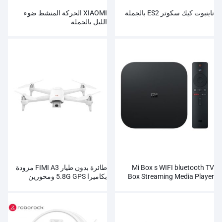
ناينبوت كيك سكوتر ES2 بالجملة
XIAOMI الحركة المنشط ضوء
الليل بالجملة
Mi Box s WIFI bluetooth TV
طائرة بدون طيار FIMI A3 مزودة
Box Streaming Media Player
بكاميرا 5.8G GPS ومحورين
Gimbal 1080P RC
Whosale