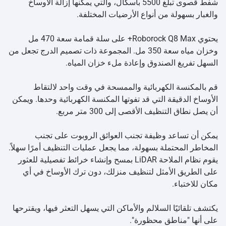
شفط قصوى تبلغ 5500 باسكال، والتي يمكنها إزالة الأوساخ
والغبار بسهولة من أنواع الأرضيات المختلفة.
يحتوي Roborock Q8 Max+ على سلة قمامة سعة 470 مل
وخزان مياه سعة 350 مل. المجموعة ذات تصميم الدرج تجعل من
السهل تفريغ الصندوق وإعادة ملء خزان المياه.
قم بالمكنسة الكهربائية والممسحة في وقت واحد لالتقاط
الأوساخ الدقيقة التي قد تفوتها المكنسة الكهربائية وحدها. ويمكن
أن يصل نطاق التنظيف الأقصى إلى 300 متر مربع.
يمكن أن تساعد وظيفة تجنب العوائق الروبوت على تجنب
المخاطر المحتملة بسهولة، مما يجعل عمليات التنظيف أمرًا سهلاً.
يقوم نظام الملاحة LiDAR بمسح وإنشاء خرائط تفصيلية للعثور
على الطريق الأمثل لتنظيف منزلك، دون ترك الأوساخ في أي
مكان للاختباء.
يكتشف تلقائيًا السلالم والأماكن التي يسهل التعثر فيها، ويقترحها
على أنها "مناطق محظورة".