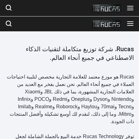
Rucas، شركة توزيع متكاملة لتقنيات الذكاء
الاصطناعي في جميع أنحاء العالم.
Rucas هو موزع معتمد للعلامة التجارية مخصص لتلبية احتياجات
العملاء في جميع أنحاء العالم. نحن نعمل بفخر مع العديد من
العلامات التجارية المشهورة، بما في ذلك JBL وXiaomi
وNintendo وDyson وOneplus وRedmi وPOCO وInfinix
وTecno و70mai وHaylou وRoborock وRealme وImilab
وMibro، وما إلى ذلك، لنقدم لك أوسع تشكيلة وأفضل المنتجات
ذات الجودة.
توفر Rucas Technology خدمة البيع بالجملة الشاملة لجعل