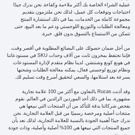
عملية الشراء الخاصة بك أكثر ملاءمة وكفاءة. نحن ندرك جيدًا
احتياجات وتوقعات كل عميل، لذلك نحن ملتزمون بتقديم
مجموعة كاملة من الخدمات، بما في ذلك استشارة المنتج
ومعالجة الطلبات والتوزيع اللوجستي ودعم ما بعد البيع، حتى
تتمكن من الاستمتاع بالتسوق بدون قلق. خبرة.
من أجل ضمان حصولك على البضائع المطلوبة في أقصر وقت،
فإننا نحتفظ بمخزون ثابت من آلاف وحدات SKU في مستودعاتنا
في هونغ كونغ وشنتشن. لدينا نظام متقدم لإدارة المستودعات
ونظام توزيع لوجستي فعال، يمكنه معالجة الطلبات وشحنها
بسرعة بعد استلامها، والسعي لتحقيق أسرع وقت تسليم لك.
وقد أذنت Rucas بالتعاون مع أكثر من 100 علامة تجارية
مشهورة، بما في ذلك أحد الموردين الرائدين في العالم. نقوم
بفحص شركائنا بدقة للتأكد من أن المنتجات التي نبيعها هي
منتجات أصلية ومرخصة رسميًا من قبل العلامة التجارية. نحن
ندرك جيدًا أهمية الجودة بالنسبة للعلامة التجارية، لذلك نعد بأن
جميع المنتجات التي نبيعها هي 100% أصلية وأصلية، وذات جودة
مضمونة.