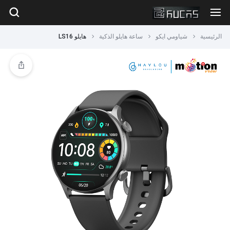
الرئيسية
شياومي ايكو
ساعة هايلو الذكية
هايلو LS16