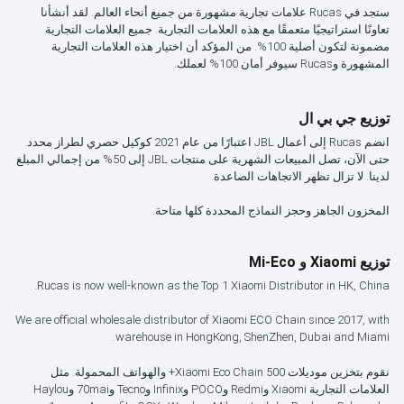
ستجد في Rucas علامات تجارية مشهورة من جميع أنحاء العالم. لقد أنشأنا
تعاونًا استراتيجيًا متعمقًا مع هذه العلامات التجارية. جميع العلامات التجارية
مضمونة لتكون أصلية 100%. من المؤكد أن اختيار هذه العلامات التجارية
المشهورة وRucas سيوفر أمان 100% لعملك.
توزيع جي بي ال
انضم Rucas إلى أعمال JBL اعتبارًا من عام 2021 كوكيل حصري لطراز محدد.
حتى الآن، تصل المبيعات الشهرية على منتجات JBL إلى 50% من إجمالي المبلغ
لدينا. لا تزال تظهر الاتجاهات الصاعدة.
المخزون الجاهز وحجز النماذج المحددة كلها متاحة.
توزيع Xiaomi و Mi-Eco
Rucas is now well-known as the Top 1 Xiaomi Distributor in HK, China.
We are official wholesale distributor of Xiaomi ECO Chain since 2017, with
warehouse in HongKong, ShenZhen, Dubai and Miami.
نقوم بتخزين موديلات Xiaomi Eco Chain 500+ والهواتف المحمولة. مثل
العلامات التجارية Xiaomi وRedmi وPOCO وInfinix وTecno و70mai وHaylou