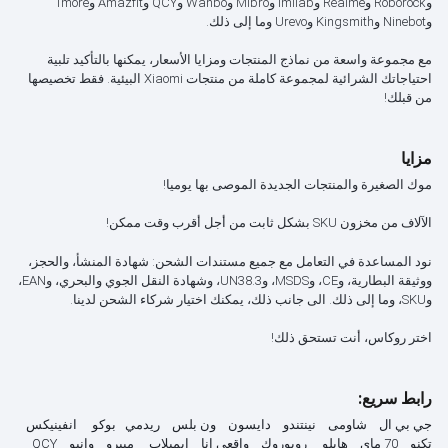
وRoborock وRealme وImilab وMibro وWanbo وQCY وAmazfit و1more
وNinebot وKingsmith وUrevo وما إلى ذلك.
مع مجموعة واسعة من نماذج المنتجات ومزايا الأسعار، يمكنها بالتأكيد تلبية
احتياجاتك الشرائية لمجموعة كاملة من منتجات Xiaomi البيئية. فقط تخصيصها
من قبلك!
مزايا
موك الصغيرة والمنتجات الجديدة الموصى بها يوميا!
الآلاف من مخزون SKU بشكل ثابت من أجل أقرب وقت ممكن!
نود المساعدة في التعامل مع جميع مستندات الشحن: شهادة المنشأ، والحجز،
ووثيقة البطارية، وCE، وMSDS، وUN38.3، وشهادة النقل الجوي والبحري، وEAN،
وSKU، وما إلى ذلك. الى جانب ذلك، يمكنك اختيار شركاء الشحن لدينا.
اختر روكاس، أنت تستحق ذلك!
رابط سريع:
جي بي ال
شاومى
نينتندو
دايسون
ون بلس
ريدمي
بوكو
انفينيكس
تكنو
70 ماي
هايلو
روبوروك
واقعي انا
ايميلاب
ميبرو
وانبو
QCY