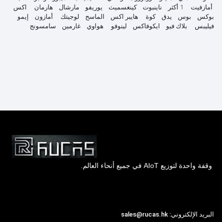
أمازفيت
1 أكثر
ناينبوت
كينغسميث
يوريفو
مارشال
هارمان
اكس
بوكس
بوس
يدق
كوة
هايبر اكس
الماسح
لوجيتك
أمازون
إيمو
فيليبس
بلاك فيو
ايكوفاكس
لينوفو
هواوي
غارمين
سامسونج
وقفة واحدة لتوزيع AIoT في جميع أنحاء العالم.
Hong Kong Rucas Technology Co., Ltd.
البريد الإلكتروني: sales@rucas.hk