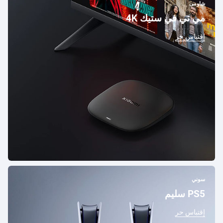
شاومى
مي تي في ستيك 4K
إقتباس حر
سوني
PS5 سليم
إقتباس حر