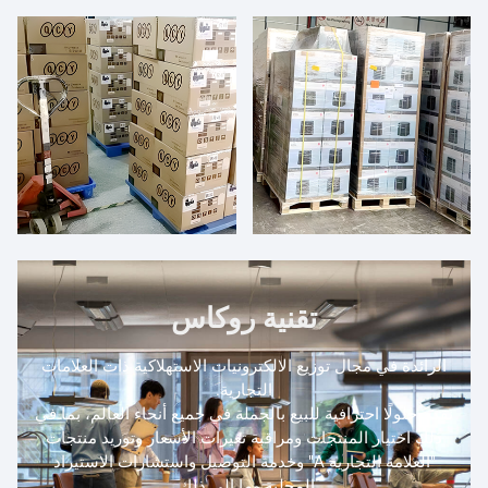
تقنية روكاس
الرائدة في مجال توزيع الالكترونيات الاستهلاكية ذات العلامات
التجارية.
نقدم حلولًا احترافية للبيع بالجملة في جميع أنحاء العالم، بما في
ذلك اختيار المنتجات ومراقبة تغيرات الأسعار وتوريد منتجات
"العلامة التجارية A" وخدمة التوصيل واستشارات الاستيراد
المحلية وما إلى ذلك.