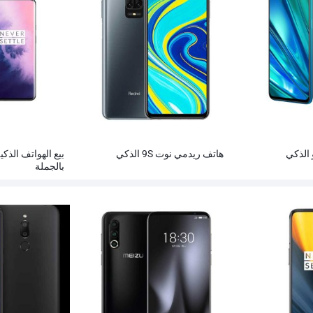
هاتف ريدمي نوت 9S الذكي
بالجملة