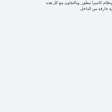
طارية محسّن ونظام كاميرا مطور. وبالتعاون مع كل هذه