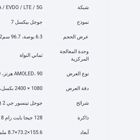
شبكة
/ EVDO / LTE / 5G
نموذج
جوجل بيكسل 7
عرض الحجم
6.3 بوصة، 96.7 سم2 (~84.9% نسبة الشاشة إلى الجسم)
وحدة المعالجة
ثماني النواة
المركزية
نوع العرض
AMOLED، 90 هرتز، HDR10+، 1000 شمعة في المتر المربع (HBM)، 1400 شمعة في المتر المربع (الذروة)
دقة العرض
1080 × 2400 بكسل، نسبة 20:9 (~416 بكسل لكل بوصة)
شرائح
جوجل تينسور جي 2 (5 نانومتر)
ذاكرة
128 جيجا بايت رام 8 جيجا | 256 جيجا بايت رام 8 جيجا بايت
أبعاد
155.6×73.2×8.7 ملم