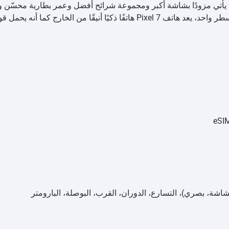
Google Pixel  هو أحدث إصدار من Google. يأتي مزودًا بشاشة أكبر ومجموعة شرائح أفضل وعمر ب
الخارج كما أنه يحمل قوة خارقة من الداخل.
اشة، بصري)، التسارع، الدوران، القرب، البوصلة، البارومتر