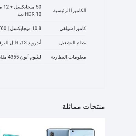
الكاميرا الرئيسية
HDR 10 بت
كاميرا سيلفي
10.8 ميجابكسل | 4K@30/60 إطارًا في الثانية، 1080p@30/60 إطارًا في الثانية
نظام التشغيل
أندرويد 13، قابل للترقية إلى أندرويد 14
معلومات البطارية
ليثيوم أيون 4355 مللي أمبير، غير قابلة للإزالة
منتجات مماثلة