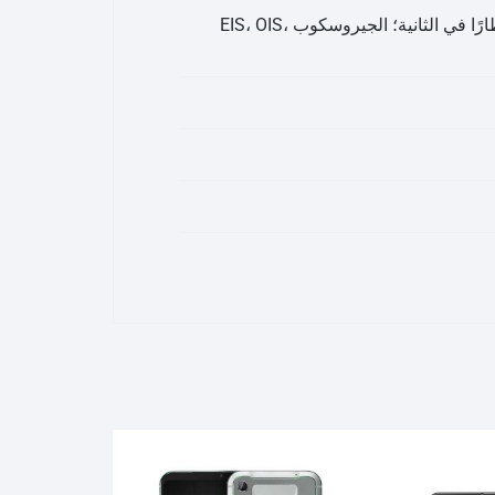
50 ميجابكسل + 12 ميجابكسل | 4K@30/60 إطارًا في الثانية، 1080p@30/60/120/240 إطارًا في الثانية؛ الجيروسكوب EIS، OIS،