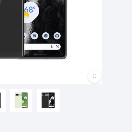
ريدمي براعم 4 لايت
ريدمي A2+
ساعة ريدمي 3
بوكو M5S
غارمين
هارمان
هواوي
براعم ريدمي 4 نشطة
ساعة ريدمي 3 نشطة
مي سكوتر
ساعة هايلو الذكية
مي سكوتر برو 2
هايلو LS11 (RS4+)
مي سكوتر 3
هايلو LS05 لايت
ناينبوت
كوة
ون بلس
مي سكوتر 4
هايلو LS02 برو
مي سكوتر 4 لايت
هايلو LS16
مي سكوتر 4 جو
هايلو S8
مي سكوتر 4 الترا
هايلو R8
مي سكوتر 4 برو
شكز
تكنو
اكس بوكس
سماعة QCY
كيو سي واي T13 ايه ان سي
كيو سي واي T13 ايه ان سي 2