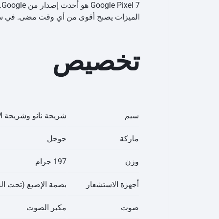
7
الميزات يصبح أقوى من أي وقت مضى. في سطر واحد، يعد هاتف Pixel 7 هاتفًا ذكيًا أنيقًا من 
تخصيص
سيم
شريحة نانو وشريحة eSIM
ماركة
جوجل
وزن
197 جرام
أجهزة الاستشعار
بصمة الإصبع (تحت الش
صوت
مكبر الصوت