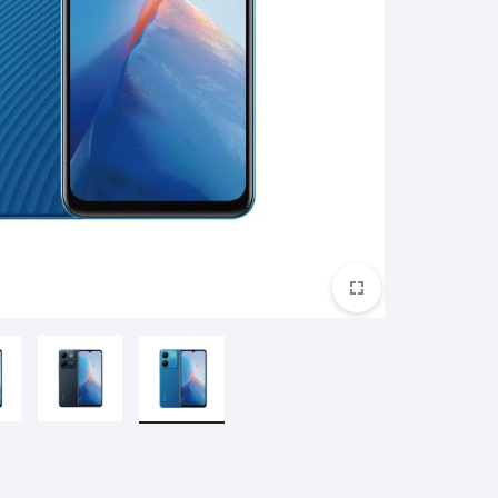
ريدمي براعم 4 لايت
ريدمي A2+
ساعة ريدمي 3
بوكو M5S
غارمين
هارمان
هواوي
براعم ريدمي 4 نشطة
ساعة ريدمي 3 نشطة
مي سكوتر
ساعة هايلو الذكية
مي سكوتر برو 2
هايلو LS11 (RS4+)
مي سكوتر 3
هايلو LS05 لايت
ناينبوت
كوة
ون بلس
مي سكوتر 4
هايلو LS02 برو
مي سكوتر 4 لايت
هايلو LS16
مي سكوتر 4 جو
هايلو S8
مي سكوتر 4 الترا
هايلو R8
مي سكوتر 4 برو
شكز
تكنو
اكس بوكس
سماعة QCY
كيو سي واي T13 ايه ان سي
كيو سي واي T13 ايه ان سي 2