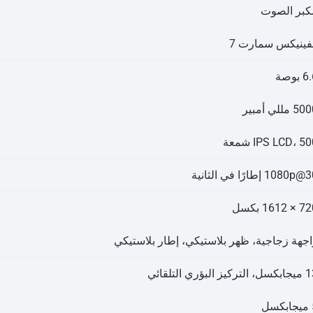
كبر الصوت
نفينيكس سمارت 7
 بوصة
5 مللي أمبير
IPS LCD، 5 شمعة
1080p إطارًا في الثانية
× 1612 بكسل
اجهة زجاجية، ظهر بلاستيكي، إطار بلاستيكي
لتركيز البؤري التلقائي
سل