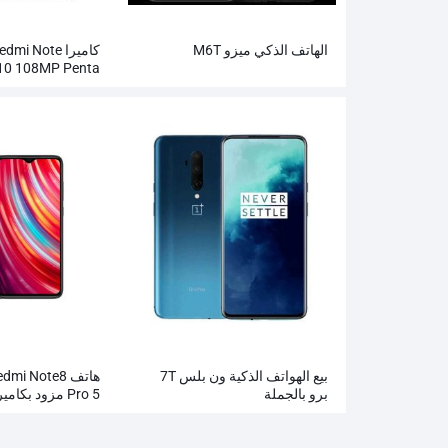
الهاتف الذكي ميزو M6T
كاميرا i Note
10 108MP Penta بالجملة
بيع الهواتف الذكية ون بلس 7T
هاتف mi Note8
برو بالجملة
Pro 5 مزود بكا
4500 مللي أمبير في الساعة