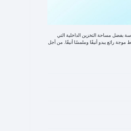
رامج بسلاسة بفضل مساحة التخزين الداخلية التي
جيجابايت. تتميز هذه الأداة بتصميم نمط موجة رائع يبدو أنيقًا وملمسًا أنيقًا. من أجل