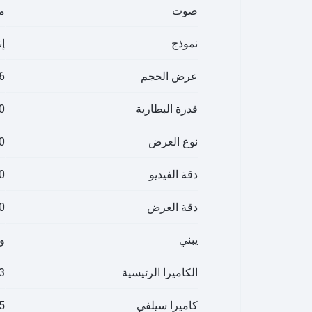
صوت
م
نموذج
إ
عرض الحجم
6.6
قدرة البطارية
000
نوع العرض
00
دقة الفيديو
@30
دقة العرض
720 
يبني
و
الكاميرا الرئيسية
13 ميجابكسل، ا
كاميرا سيلفي
5 ميجابك