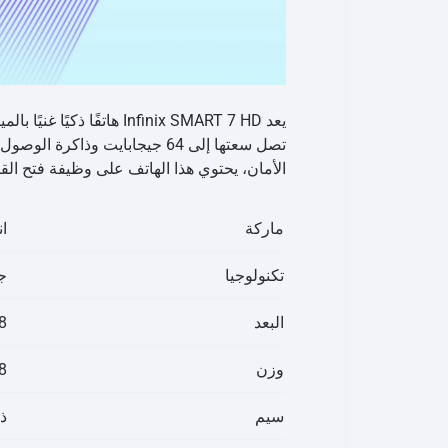
يعد Infinix SMART 7 HD
الأمان، يحتوي هذا الهاتف على وظيفة فتح ال
ماركة
ا
تكنولوجيا
جي
البعد
63.8
وزن
188 جر
سيم
ذ