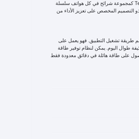
يحتوي Pixel 6a على مجموعة شرائح Tensor بداخله. مجموعة شرائح مخصصة قوية من Google. يتم استخدام Tensor كمجموعة شرائح في كل هواتف سلسلة
Google Pix. وهذا يعني أن هاتف Pixel 6a لديه نفس عقل أخيه الأكبر Pixel 6 Pro. يعمل معالج Google Tensor ذو التصميم المخصص على تعزيز الأداء من
لال تعلم طريقة تشغيل التطبيق. فهو يعمل على
ضل أو الأكثر استخدامًا ويوفر الطاقة. هذه هي الطريقة التي يمكن أن تدوم بها بطارية Pixel المتكيفة طوال اليوم. يمكن لنظام توفير طاقة
داع الشحن. يمكنك الحصول على طاقة هائلة في دقائق معدودة فقط