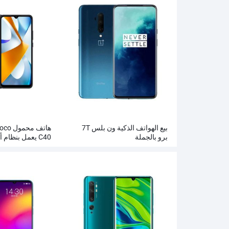
بيع الهواتف الذكية ون بلس 7T
هاتف مح
برو بالجملة
C40 يعمل بنظام أندرويد