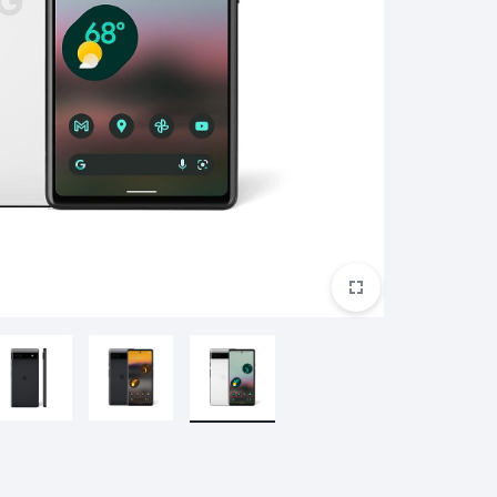
ريدمي براعم 4 لايت
ريدمي A2+
ساعة ريدمي 3
بوكو M5S
غارمين
هارمان
هواوي
براعم ريدمي 4 نشطة
ساعة ريدمي 3 نشطة
مي سكوتر
ساعة هايلو الذكية
مي سكوتر برو 2
هايلو LS11 (RS4+)
مي سكوتر 3
هايلو LS05 لايت
ناينبوت
كوة
ون بلس
مي سكوتر 4
هايلو LS02 برو
مي سكوتر 4 لايت
هايلو LS16
مي سكوتر 4 جو
هايلو S8
مي سكوتر 4 الترا
هايلو R8
مي سكوتر 4 برو
شكز
تكنو
اكس بوكس
سماعة QCY
كيو سي واي T13 ايه ان سي
كيو سي واي T13 ايه ان سي 2