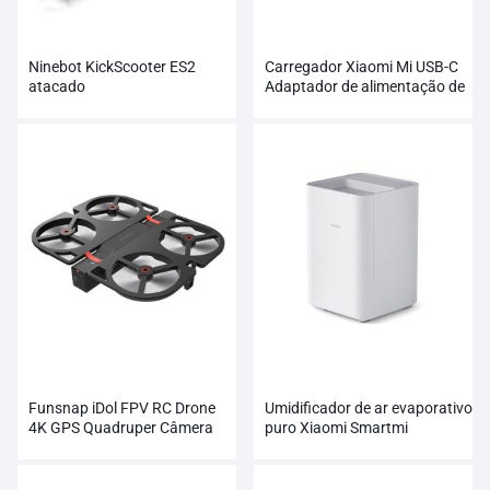
Ninebot KickScooter ES2
Carregador Xiaomi Mi USB-C
atacado
Adaptador de alimentação de
soquete de taxa de saída de
65 W
Funsnap iDol FPV RC Drone
Umidificador de ar evaporativo
4K GPS Quadruper Câmera
puro Xiaomi Smartmi
Profissional HD 1080P