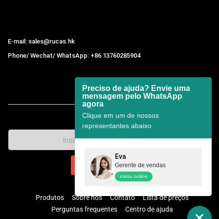
Hong Kong Rucas Technology Co., Ltd.
E-mail: sales@rucas.hk
Phone/ Wechat/ WhatsApp: +86 13760285904
Rucas
é o maior distribuidor oficial autorizado da cadeia
ecológica da Xiaomi na China.
,
Preciso de ajuda? Envie uma
mensagem pelo WhatsApp
agora
Clique em um de nossos
representantes abaixo
Eva
Gerente de vendas
estou online
Produtos
Sobre nós
Contato
Lista de preços
Perguntas frequentes
Centro de ajuda