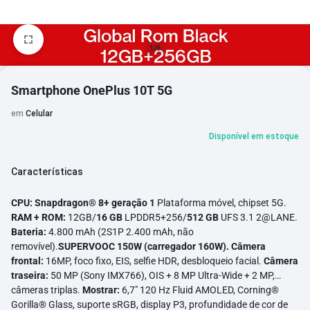
1/6
Smartphone OnePlus 10T 5G
em
Celular
Disponível em estoque
Características
CPU:
Snapdragon® 8+ geração 1
Plataforma móvel, chipset 5G.
RAM + ROM:
12GB/
16 GB
LPDDR5+256/
512 GB
UFS 3.1 2@LANE.
Bateria:
4.800 mAh (2S1P 2.400 mAh, não
removível).
SUPERVOOC 150W (carregador 160W).
Câmera
frontal:
16MP, foco fixo, EIS, selfie HDR, desbloqueio facial.
Câmera
traseira:
50 MP (Sony IMX766), OIS + 8 MP Ultra-Wide + 2 MP,
câmeras triplas.
Mostrar:
6,7" 120 Hz Fluid AMOLED, Corning®
Gorilla® Glass, suporte sRGB, display P3, profundidade de cor de