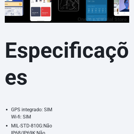
Especificaçõ
es
GPS integrado: SIM
Wi-fi: SIM
MIL-STD-810G:Não
IP68/IP69K:Não