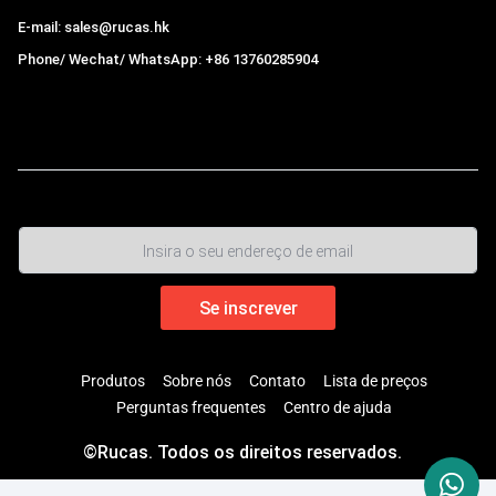
E-mail: sales@rucas.hk
Phone/ Wechat/ WhatsApp: +86 13760285904
Rucas
é o maior distribuidor oficial autorizado da cadeia
ecológica da Xiaomi na China.
,
Produtos
Sobre nós
Contato
Lista de preços
Perguntas frequentes
Centro de ajuda
©Rucas. Todos os direitos reservados.