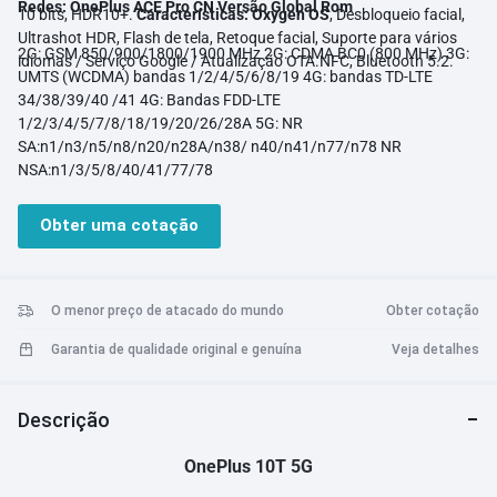
Redes: OnePlus ACE Pro CN Versão Global Rom
10 bits, HDR10+.
Características:
Oxygen OS
, Desbloqueio facial,
Ultrashot HDR, Flash de tela, Retoque facial, Suporte para vários
2G: GSM 850/900/1800/1900 MHz 2G: CDMA BC0 (800 MHz) 3G:
idiomas / Serviço Google / Atualização OTA.NFC, Bluetooth 5.2.
UMTS (WCDMA) bandas 1/2/4/5/6/8/19 4G: bandas TD-LTE
34/38/39/40 /41 4G: Bandas FDD-LTE
1/2/3/4/5/7/8/18/19/20/26/28A 5G: NR
SA:n1/n3/n5/n8/n20/n28A/n38/ n40/n41/n77/n78 NR
NSA:n1/3/5/8/40/41/77/78
Obter uma cotação
O menor preço de atacado do mundo
Obter cotação
Garantia de qualidade original e genuína
Veja detalhes
Descrição
OnePlus 10T 5G