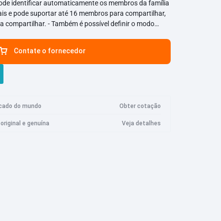
ode identificar automaticamente os membros da família
is e pode suportar até 16 membros para compartilhar,
Câmera Imilab
Logitech
Marechal
Meta
Plus
a compartilhar. - Também é possível definir o modo
essoas possam medir os dados sem deixar rastros. - Tela
ro Ultra
Câmera de segurança Imilab EC3 Lite
e traz uma aparência integrada. - Cantos arredondados,
Contate o fornecedor
Câmera de segurança Imilab EC3 Pro
CNC, suave e delicado, reduzindo danos causados por
.0 de baixo consumo de energia, a velocidade de
Max V
Câmera de segurança Imilab EC4
o é mais rápida e estável.
Max Ultra
Câmera de segurança Imilab EC5
Razer
Roidmi
Samsung
 Max
Câmera de segurança Imilab C20 Pro
acado do mundo
Obter cotação
Max Plus
Câmera de segurança Imilab C21
original e genuína
Veja detalhes
 Max
Câmera de segurança Imilab C22
Max Plus
Câmera de segurança Imilab C30