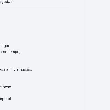
legadas
lugar.
esmo tempo,
s a inicialização.
e peso.
orporal