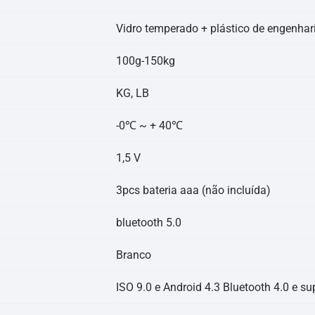
Vidro temperado + plástico de engenhar
100g-150kg
KG, LB
-0℃ ~ + 40℃
1,5 V
3pcs bateria aaa (não incluída)
bluetooth 5.0
Branco
ISO 9.0 e Android 4.3 Bluetooth 4.0 e su