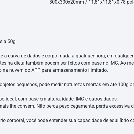
300x300x20mm / 11,81x11,81x0,78 po
s a 50g
ze a curva de dados e corpo
muda a qualquer hora, em qualquer 
ustes na dieta também podem ser feitos com base no IMC. Ao m
do na nuvem do APP para armazenamento ilimitado.
bjetos pequenos, pode medir naturezas mortas em até 100g apó
 ideal, com base em altura, idade, IMC e outros dados,
 mais lhe convém. Não perca peso cegamente, perda excessiva d
io corporal, você pode entender sua capacidade de equilíbrio c