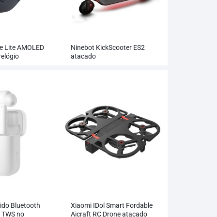
ge Lite AMOLED
Ninebot KickScooter ES2
relógio
atacado
tacado
ido Bluetooth
Xiaomi IDol Smart Fordable
o TWS no
Aicraft RC Drone atacado