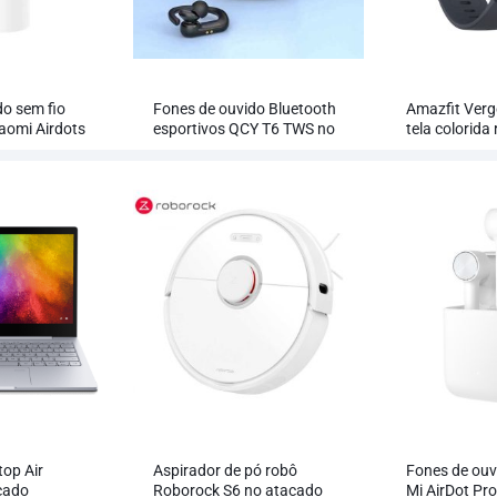
do sem fio
Fones de ouvido Bluetooth
Amazfit Ver
aomi Airdots
esportivos QCY T6 TWS no
tela colorida 
ado
atacado
inteligente a
top Air
Aspirador de pó robô
Fones de ouv
cado
Roborock S6 no atacado
Mi AirDot Pr