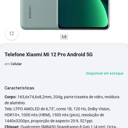
1/3
Telefone Xiaomi Mi 12 Pro Android 5G
em
Celular
Disponível em estoque
Características
Corpo:
163,6x74,6x8,2mm, 204g; parte traseira de vidro, moldura
de alumínio.
Tela: LTPO AMOLED de 6,73", cores 1B, 120 Hz, Dolby Vision,
HDR10+, 1000 nits (HBM), 1500 nits (pico), resolução de
1440x3200px, proporção de aspecto 20:9, 521ppi.
Chipset:
Qualcomm SM8450 Snapdragon 8 Gen 1 (4 nm): Octa-