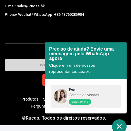
E-mail: sales@rucas.hk
Phone/ Wechat/ WhatsApp: +86 13760285904
Rucas
é o maior distribuidor oficial autorizado da cadeia
ecológica da Xiaomi na China.
,
Preciso de ajuda? Envie uma
mensagem pelo WhatsApp
agora
Clique em um de nossos
representantes abaixo
Eva
Gerente de vendas
Produtos
Sobre nós
Contato
Lista de preços
estou online
Perguntas frequentes
Centro de ajuda
©Rucas. Todos os direitos reservados.