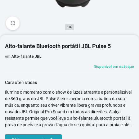
1/6
Alto-falante Bluetooth portátil JBL Pulse 5
em
Alto-falante JBL
Disponível em estoque
Características
Ilumine o momento com o show de luzes atraente e personalizável
de 360 graus do JBL Pulse 5 em sincronia com a batida da sua
música, enquanto seu driver vibrante libera graves profundos e
ousado JBL Original Pro Sound em todas as direções. A alça
resistente permite que você leve o alto-falante Bluetooth portátil à
prova de poeira e à prova d'água do seu quintal para a praia e além.
Dance até o amanhecer com 12 horas de reprodução ou use o
PartyBoost para emparelhar vários alto-falantes compatíveis