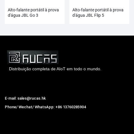
Alto-falante portátil à prova
Alto-falante portátil à prova
d'água JBL Go 3
d'água JBL Flip 5
Distribuição completa de AIoT em todo o mundo.
Hong Kong Rucas Technology Co., Ltd.
E-mail: sales@rucas.hk
Phone/ Wechat/ WhatsApp: +86 13760285904
Rucas
é o maior distribuidor oficial autorizado da cadeia
ecológica da Xiaomi na China.
,