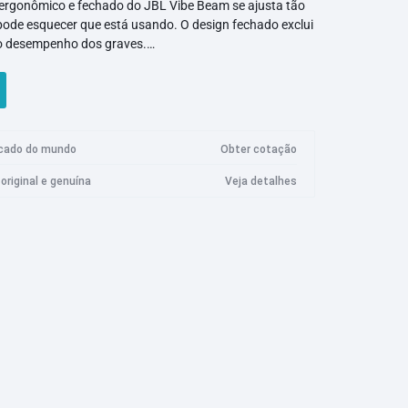
n ergonômico e fechado do JBL Vibe Beam se ajusta tão
ode esquecer que está usando. O design fechado exclui
Câmera Imilab
Logitech
Marechal
Meta
Plus
o desempenho dos graves.
 VoiceAware: quando você faz chamadas estéreo com
ro Ultra
Câmera de segurança Imilab EC3 Lite
eAware permite equilibrar o quanto de sua própria voz
Câmera de segurança Imilab EC3 Pro
a com outras pessoas.
 da praia à ciclovia, os fones de ouvido com certificação
Max V
Câmera de segurança Imilab EC4
nto IPX2 são resistentes à água e à poeira para
acado do mundo
Obter cotação
dia.
Max Ultra
Câmera de segurança Imilab EC5
Razer
Roidmi
Samsung
original e genuína
Veja detalhes
 Max
Câmera de segurança Imilab C20 Pro
Max Plus
Câmera de segurança Imilab C21
 Max
Câmera de segurança Imilab C22
Max Plus
Câmera de segurança Imilab C30