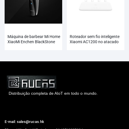
Máquina de barbear Mi Home
Roteador sem fio inteligente
XiaoMi Enchen BlackStone
Xiaomi AC1200 no atacado
Distribuição completa de AIoT em todo o mundo.
Hong Kong Rucas Technology Co., Ltd.
E-mail: sales@rucas.hk