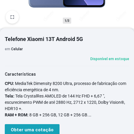
1/3
Telefone Xiaomi 13T Android 5G
em
Celular
Disponível em estoque
Características
CPU:
MediaTek Dimensity 8200 Ultra, processo de fabricação com
eficiência energética de 4 nm.
Tela:
Tela CrystalRes AMOLED de 144 Hz FHD + 6,67 ",
escurecimento PWM de até 2880 Hz, 2712 x 1220, Dolby Vision®,
HDR10 +.
RAM + ROM:
8 GB + 256 GB, 12 GB + 256 GB.
Câmera:
Câmera traseira 50MP + 50MP + 12MP, câmera frontal de
20MP.
Obter uma cotação
Câmera:
Câmera principal Leica de 50 MP com câmera Leica OIS +