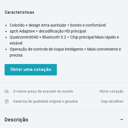
Características
Colorido + design intra-auricular = bonito e confortável
aptX Adaptive = decodificação HD principal
Qualcomm3040 + Bluetooth 5.2 = Chip principal Mais rápido e
estável
Operação de controle de toque inteligente = Mais conveniente e
precisa
Redução de ruído de chamada CVC + microfone duplo = Mais
puro e claro
Obter uma cotação
20h de bateria poderosa = Cure sua pequena ansiedade
Baixa latência dinâmica = Aproveite ao máximo o seu jogo
Codificação de áudio AAC HD = Mais pura e clara
Emparelhamento mais rápido = Conecte-se em um segundo
O menor preço de atacado do mundo
Obter cotação
Conexão mais estável = alcance de transmissão de 10m
Garantia de qualidade original e genuína
Veja detalhes
Interruptor contínuo = modo mono/estéreo
Compatibilidade mais ampla = Android/iOS/tablet/computador
Descrição