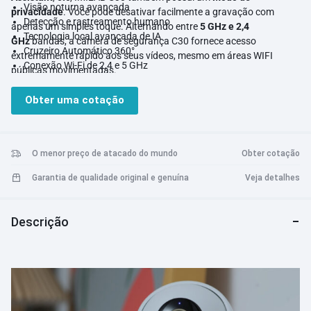
Visão noturna avançada
privacidade
. Você pode desativar facilmente a gravação com
Detecção e rastreamento humano
apenas um simples toque. Alternando entre
5 GHz e 2,4
Tecnologia local avançada de IA
GHz
bandas, a câmera de segurança C30 fornece acesso
Cruzeiro Automático 360°
extremamente rápido aos seus vídeos, mesmo em áreas WIFI
Conexão Wi-Fi de 2,4 e 5 GHz
públicas movimentadas.
Modo privado
Alerta de ausência
Obter uma cotação
Comunicação de áudio em tempo real
Trabalhe com Amazon Alexa e Google Assistant
7 dias gratuitos de armazenamento em nuvem por 3 meses
Armazenamento em nuvem e armazenamento local em cartão
O menor preço de atacado do mundo
Obter cotação
MicroSD
Garantia de qualidade original e genuína
Veja detalhes
Compressão de vídeo H.265/H.264
Descrição