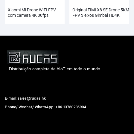
Xiaomi Mi Drone WIFI FPV
Original FIMI X8 SE Drone 5KM
com câmera 4K 30fps
FPV 3 eixos Gimbal HD4K
Quadricóptero RC Gimbal de 3
Câmera Atacado
eixos
Distribuição completa de AIoT em todo o mundo.
Hong Kong Rucas Technology Co., Ltd.
E-mail: sales@rucas.hk
Phone/ Wechat/ WhatsApp: +86 13760285904
Rucas
é o maior distribuidor oficial autorizado da cadeia
ecológica da Xiaomi na China.
,