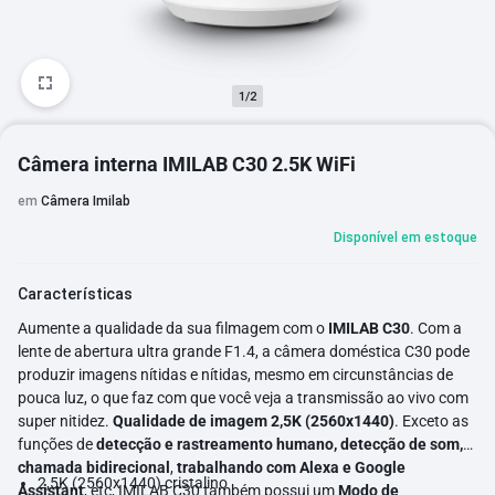
1/2
Câmera interna IMILAB C30 2.5K WiFi
em
Câmera Imilab
Disponível em estoque
Características
Aumente a qualidade da sua filmagem com o
IMILAB C30
. Com a
lente de abertura ultra grande F1.4, a câmera doméstica C30 pode
produzir imagens nítidas e nítidas, mesmo em circunstâncias de
pouca luz, o que faz com que você veja a transmissão ao vivo com
super nitidez.
Qualidade de imagem 2,5K (2560x1440)
. Exceto as
funções de
detecção e rastreamento humano, detecção de som,
chamada bidirecional
,
trabalhando com Alexa e Google
2,5K (2560x1440) cristalino
Assistant
, etc, IMILAB C30 também possui um
Modo de