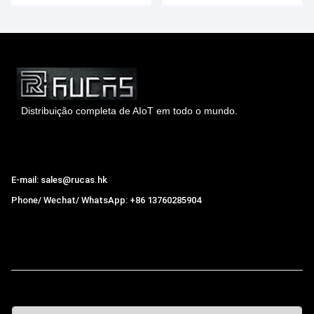
Distribuição completa de AIoT em todo o mundo.
Hong Kong Rucas Technology Co., Ltd.
E-mail: sales@rucas.hk
Phone/ Wechat/ WhatsApp: +86 13760285904
Rucas
é o maior distribuidor oficial autorizado da cadeia
ecológica da Xiaomi na China.
,