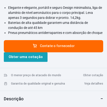
Elegante e elegante, portátil e seguro Design minimalista, liga de
alumínio de nível aeronáutico para o corpo principal. Leva
apenas 3 segundos para dobrar e pronto. 14,2kg.
Baterias de alta qualidade garantem uma distância de
condução de até 45 km
Pneus pneumáticos antiderrapantes e com absorção de choque
Controle de cruzeiro sofisticado e sistema de recuperação de
energia cinética (KERS)
Contate o fornecedor
Sistema de travagem duplo
Obter uma cotação
O menor preço de atacado do mundo
Obter cotação
Garantia de qualidade original e genuína
Veja detalhes
Descrição