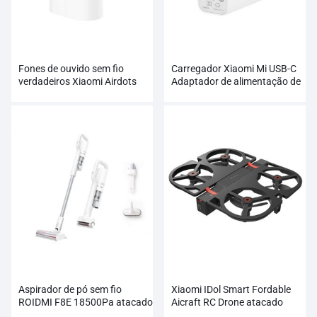
Fones de ouvido sem fio
Carregador Xiaomi Mi USB-C
verdadeiros Xiaomi Airdots
Adaptador de alimentação de
pro 2 no atacado
soquete de taxa de saída de
65 W
Aspirador de pó sem fio
Xiaomi IDol Smart Fordable
ROIDMI F8E 18500Pa atacado
Aicraft RC Drone atacado