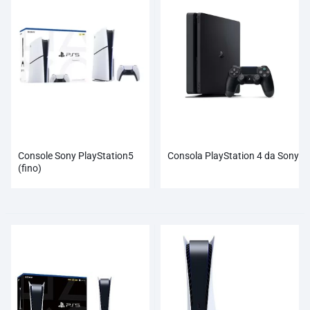
Console Sony PlayStation5
Consola PlayStation 4 da Sony
(fino)