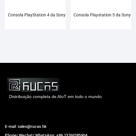
Consola PlayStation 4 da Sony
Consola Playstation 5 da Sony
Distribuição completa de AIoT em todo o mundo.
Hong Kong Rucas Technology Co., Ltd.
E-mail: sales@rucas.hk
Phone/ Wechat/ WhatsApp: +86 13760285904