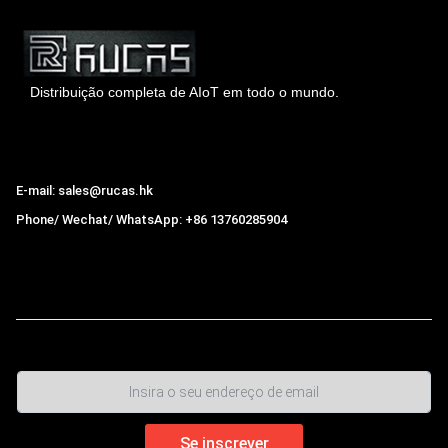
Distribuição completa de AIoT em todo o mundo.
Hong Kong Rucas Technology Co., Ltd.
E-mail: sales@rucas.hk
Phone/ Wechat/ WhatsApp: +86 13760285904
Rucas
é o maior distribuidor oficial autorizado da cadeia
ecológica da Xiaomi na China.
,