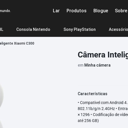
Lar
Produtos
Blogue
Sobre
 mundo.
BL
Consola Nintendo
Sony PlayStation
Acessório
eligente Xiaomi C300
layStation 5
lda
PlayStation 5 Fino
Pla
Smartwatch Mibro
OnePlus
Google
Fone de ouv
E
Câmera Inteli
ndo Switch
Mibro A2
OnePlus 11
Pixel 6A
Haylou GT1 2
E
em
Minha câmera
elho
Micro C3
OnePlus 10 Pró
Pixel 7
Haylou Morip
E
Micro X1
OnePlus 10T
Pixel 7 Pro
Haylou W1
E
Purificador de carro
Carregamento do telefone
Pro
Mibro Lite 2
OnePlus 8 Pró
Pixel 7A
Haylou X1 Ne
R
Características
Batidas
BlackView
Bose
Micro T2
OnePlus Ás
Pixel 8
Haylou X1 20
R
• Compatível com Android 4.4
JBL Vento 3
JBL
802.11b/g/n 2.4GHz • Entrad
Pro
Mibro GS Pro
OnePlus Ace profissional
Pixel 8 Pro
Haylou GT7 N
E
P MART labubu OS MONSTROS - Sente-se
Óculos INMO Air2 AR
Óculos Xiaomi
JBL Vento 3S
JBL
× 1296 • Codificação de víd
Mibro GS
OnePlusAce 2 Pro
E
Aspirador 
até 256 GB)
POP MART labubu THE
JBL Xtreme3
JBL
Mibro Relógio Telefone Z3
Oneplus CE3 Lite