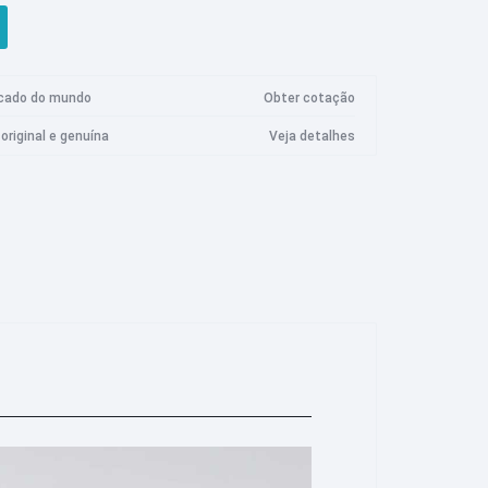
Câmera Imilab
Logitech
Marechal
Meta
Plus
ro Ultra
Câmera de segurança Imilab EC3 Lite
acado do mundo
Obter cotação
Câmera de segurança Imilab EC3 Pro
original e genuína
Veja detalhes
Max V
Câmera de segurança Imilab EC4
Max Ultra
Câmera de segurança Imilab EC5
Razer
Roidmi
Samsung
 Max
Câmera de segurança Imilab C20 Pro
Max Plus
Câmera de segurança Imilab C21
 Max
Câmera de segurança Imilab C22
Max Plus
Câmera de segurança Imilab C30