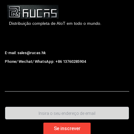
Distribuição completa de AIoT em todo o mundo.
Hong Kong Rucas Technology Co., Ltd.
E-mail: sales@rucas.hk
Phone/ Wechat/ WhatsApp: +86 13760285904
Rucas
é o maior distribuidor oficial autorizado da cadeia
ecológica da Xiaomi na China.
,