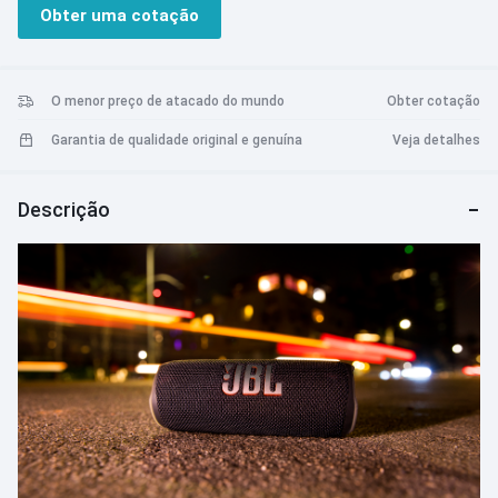
12 horas de duração da bateria, você pode festejar até o sol se pôr
Obter uma cotação
— ou nascer — onde quer que a música o mova. Use o PartyBoost
para vincular vários alto-falantes compatíveis. O Flip 6 vem em
uma variedade de cores legais.
O menor preço de atacado do mundo
Obter cotação
Garantia de qualidade original e genuína
Veja detalhes
Descrição