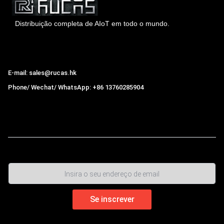
Distribuição completa de AIoT em todo o mundo.
Hong Kong Rucas Technology Co., Ltd.
E-mail: sales@rucas.hk
Phone/ Wechat/ WhatsApp: +86 13760285904
Rucas
é o maior distribuidor oficial autorizado da cadeia
ecológica da Xiaomi na China.
,