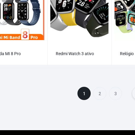
da MI 8 Pro
Redmi Watch 3 ativo
Relógio
1
2
3