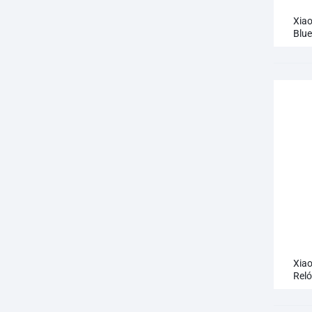
QCY T13 ANC
Xia
Blu
QCY T13 ANC 2
Sma
Xia
Reló