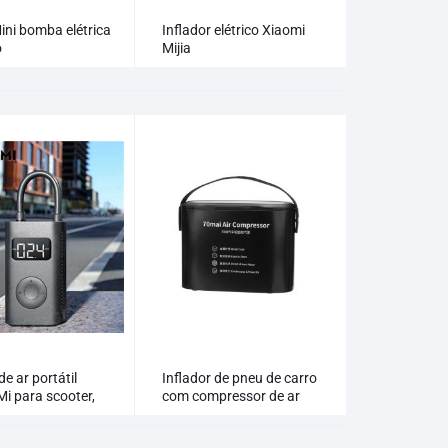
ini bomba elétrica
Inflador elétrico Xiaomi
o
Mijia
e ar portátil
Inflador de pneu de carro
Mi para scooter,
com compressor de ar
e e muitos outros
Xiaomi 70mai