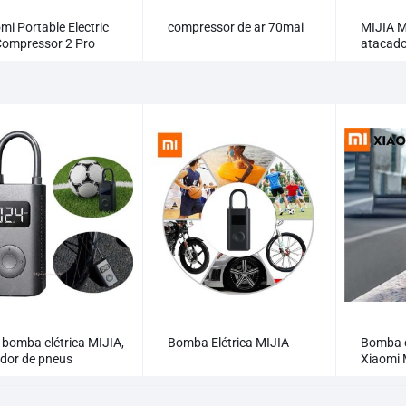
mi Portable Electric
compressor de ar 70mai
MIJIA M
Compressor 2 Pro
atacad
 bomba elétrica MIJIA,
Bomba Elétrica MIJIA
Bomba d
ador de pneus
Xiaomi 
basquet