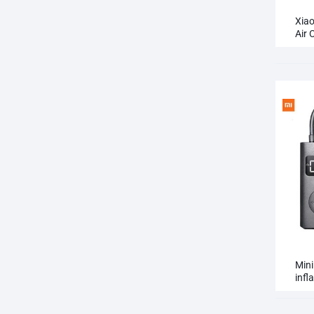
QCY T13 ANC
Xiao
Air 
QCY T13 ANC 2
Mini
infl