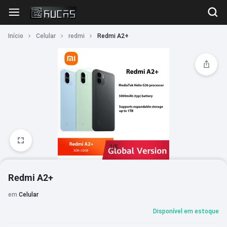
Início
Celular
redmi
Redmi A2+
1/5
Redmi A2+
em
Celular
Disponível em estoque