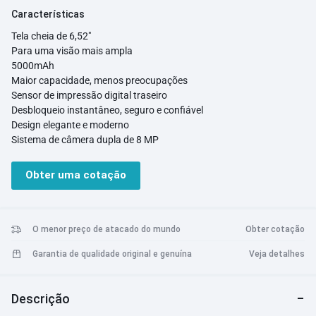
Características
Tela cheia de 6,52"
Para uma visão mais ampla
5000mAh
Maior capacidade, menos preocupações
Sensor de impressão digital traseiro
Desbloqueio instantâneo, seguro e confiável
Design elegante e moderno
Sistema de câmera dupla de 8 MP
Modo HDR
Fotos nítidas mesmo em situações de alto contraste
Obter uma cotação
Criação de vídeo
com vários recursos
MediaTek Helio G36
Armazenamento expansível de até 1 TB
2 anos de atualizações de segurança oportunas
O menor preço de atacado do mundo
Obter cotação
Recurso de extensão de memória
Garantia de qualidade original e genuína
Veja detalhes
Padrões de testes rigorosos para garantir durabilidade
Descrição