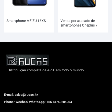
Smartphone MEIZU 16XS
Venda por atacado de
smartphones Oneplus 7
Distribuição completa de AIoT em todo o mundo.
Hong Kong Rucas Technology Co., Ltd.
E-mail: sales@rucas.hk
Phone/ Wechat/ WhatsApp: +86 13760285904
Rucas
é o maior distribuidor oficial autorizado da cadeia