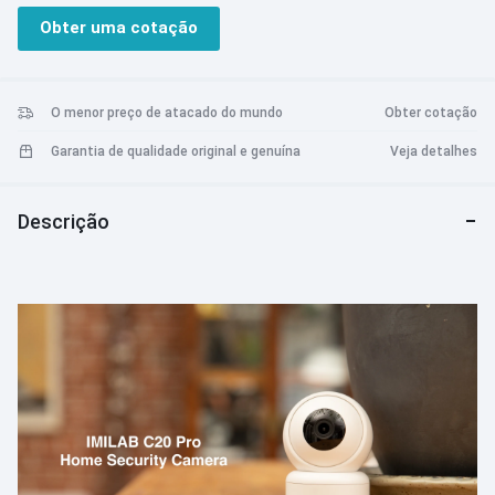
Detecção de sons
Obter uma cotação
Armazenamento em nuvem ou armazenamento em cartão
Micro SD
Compressão de vídeo H.265/H.264
Instalação Invertida
O menor preço de atacado do mundo
Obter cotação
Funciona com Imilab Home
Garantia de qualidade original e genuína
Veja detalhes
Descrição