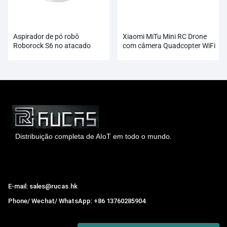
Aspirador de pó robô
Xiaomi MiTu Mini RC Drone
Roborock S6 no atacado
com câmera Quadcopter WiFi
FPV 720P HD
Distribuição completa de AIoT em todo o mundo.
Hong Kong Rucas Technology Co., Ltd.
E-mail: sales@rucas.hk
Phone/ Wechat/ WhatsApp: +86 13760285904
Rucas
é o maior distribuidor oficial autorizado da cadeia
ecológica da Xiaomi na China.
,