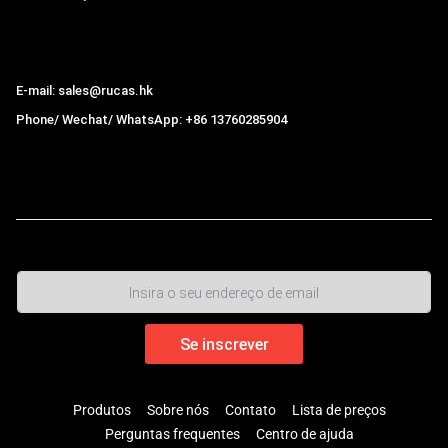
Hong Kong Rucas Technology Co., Ltd.
E-mail: sales@rucas.hk
Phone/ Wechat/ WhatsApp: +86 13760285904
Rucas
é o maior distribuidor oficial autorizado da cadeia
ecológica da Xiaomi na China.
,
Produtos
Sobre nós
Contato
Lista de preços
Perguntas frequentes
Centro de ajuda