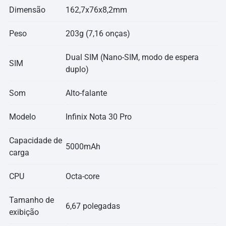
Dimensão
162,7x76x8,2mm
Peso
203g (7,16 onças)
Dual SIM (Nano-SIM, modo de espera
SIM
duplo)
Som
Alto-falante
Modelo
Infinix Nota 30 Pro
Capacidade de
5000mAh
carga
CPU
Octa-core
Tamanho de
6,67 polegadas
exibição