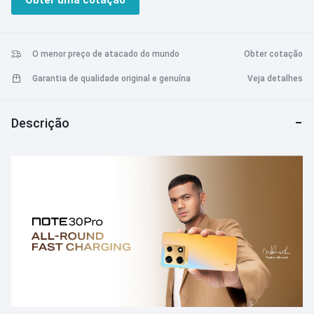
Obter uma cotação
O sistema mestre de câmera tripla quebra as limitações da
fotografia
Carga rápida completa com bateria grande oferece uma
oportunidade ilimitada de explorar
O menor preço de atacado do mundo
Obter cotação
Garantia de qualidade original e genuína
Veja detalhes
Descrição