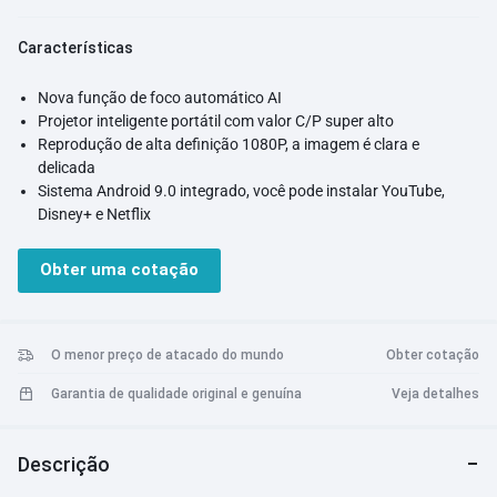
Características
Nova função de foco automático AI
Projetor inteligente portátil com valor C/P super alto
Reprodução de alta definição 1080P, a imagem é clara e
delicada
Sistema Android 9.0 integrado, você pode instalar YouTube,
Disney+ e Netflix
Proteção para os olhos e luz azul baixa, proteja seus olhos,
tenha a certeza de assistir filmes por um longo tempo para
Obter uma cotação
entretenimento
O corpo é pequeno e fácil de colocar
A projeção pode atingir mais de 100 polegadas, conseguindo o
efeito de reprodução de teatro
O menor preço de atacado do mundo
Obter cotação
Brilho de 450ANSI Lumens, atende totalmente aos requisitos de
Garantia de qualidade original e genuína
Veja detalhes
entretenimento doméstico
O HDMI conecta-se facilmente ao entretenimento doméstico,
como Notebook, PlayStation e Switch
Descrição
Correção keystone de quatro pontos integrada, o projetor pode
ser colocado lateralmente para facilitar a colocação