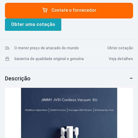
de lítio substituível de grande capacidade, espera de 45 minutos de
Contate o fornecedor
duração 6. Vem com várias escovas, escova antiácaro, escova de
chão, escova de cabelo 7. 1,46 kg hospedeiro leve, portátil, fácil de
Obter uma cotação
segurar e levantar 8. Estrutura de pentear inovadora, cabelo anti-
enrolamento 9. A área de limpeza pode chegar a 350 metros
quadrados com carregamento completo 10. Design lavável
destacável, mais conveniente de limpar
O menor preço de atacado do mundo
Obter cotação
Garantia de qualidade original e genuína
Veja detalhes
Descrição