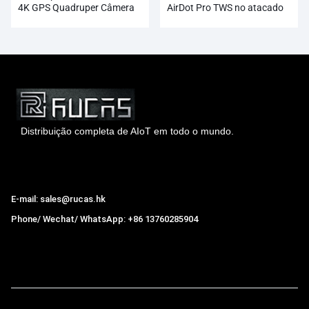
4K GPS Quadruper Câmera
AirDot Pro TWS no atacado
Profissional HD 1080P
Distribuição completa de AIoT em todo o mundo.
Hong Kong Rucas Technology Co., Ltd.
E-mail: sales@rucas.hk
Phone/ Wechat/ WhatsApp: +86 13760285904
Rucas
é o maior distribuidor oficial autorizado da cadeia
ecológica da Xiaomi na China.
,