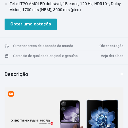
Tela: LTPO AMOLED dobrável, 1B cores, 120 Hz, HDR10+, Dolby
Vision, 1700 nits (HBM), 3000 nits (pico)
SIM: Dual SIM (Nano-SIM, modo de espera duplo)
Resolução: 2224 x 2488 pixels (densidade de ~418 ppi)
Obter uma cotação
Características: Dolby Vision HDR
Vídeo: 1080p@30/60fps
SO: Android 14, HyperOS
Bateria: 5100 mAh, não removível
O menor preço de atacado do mundo
Obter cotação
Carregamento: 67 W com fio, PD3.0, QC4, 31% em 10 min
Garantia de qualidade original e genuína
Veja detalhes
(anunciado)
50 W sem fio, 24% em 10 minutos
Descrição