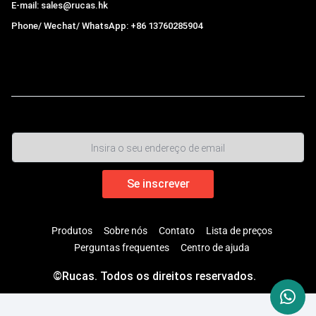
E-mail: sales@rucas.hk
Phone/ Wechat/ WhatsApp: +86 13760285904
Rucas
é o maior distribuidor oficial autorizado da cadeia
ecológica da Xiaomi na China.
,
Produtos
Sobre nós
Contato
Lista de preços
Perguntas frequentes
Centro de ajuda
©Rucas. Todos os direitos reservados.