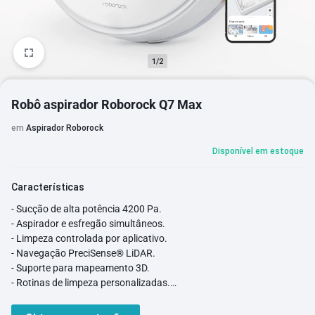
1/2
Robô aspirador Roborock Q7 Max
em
Aspirador Roborock
Disponível em estoque
Características
- Sucção de alta potência 4200 Pa.
- Aspirador e esfregão simultâneos.
- Limpeza controlada por aplicativo.
- Navegação PreciSense® LiDAR.
- Suporte para mapeamento 3D.
- Rotinas de limpeza personalizadas.
Filtro de ar lavável com classificação E11.
- Rodas e escovas ScratchSafe®.