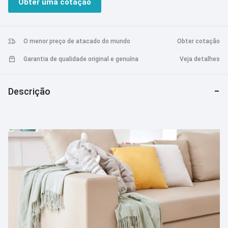
Obter uma cotação
- Compatível com Auto-Empty Dock Pure.
- Trabalhe com Alexa e Google Home.
- Bloqueio para crianças.
-Suporta apenas Wi-Fi de 2,4 GHz. 5GHz não é compatível.
O menor preço de atacado do mundo
Obter cotação
Garantia de qualidade original e genuína
Veja detalhes
Descrição