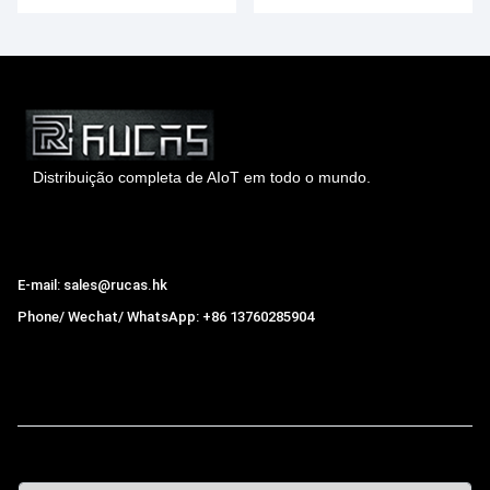
suporta carregamento de 18
GLONASS atacado
W no atacado
Distribuição completa de AIoT em todo o mundo.
Hong Kong Rucas Technology Co., Ltd.
E-mail: sales@rucas.hk
Phone/ Wechat/ WhatsApp: +86 13760285904
Rucas
é o maior distribuidor oficial autorizado da cadeia
ecológica da Xiaomi na China.
,