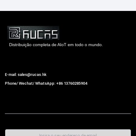
Distribuição completa de AIoT em todo o mundo.
Hong Kong Rucas Technology Co., Ltd.
E-mail: sales@rucas.hk
Phone/ Wechat/ WhatsApp: +86 13760285904
Rucas
é o maior distribuidor oficial autorizado da cadeia
ecológica da Xiaomi na China.
,