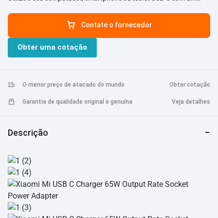
grande número de dispositivos USB, graças à tecnologia USB On-
The-Go.
Contate o fornecedor
●
CA 100 - 240V
O carregador de viagem USB foi especialmente projetado para
Obter uma cotação
caber em tomadas elétricas nos EUA e regiões semelhantes. Não se
preocupe quando você estiver em uma viagem ao exterior.
●
Design leve e compacto
Um ótimo acompanhamento em sua lista de viagens para
O menor preço de atacado do mundo
Obter cotação
portabilidade e armazenamento convenientes.
●
Sistema de segurança multiproteção
Garantia de qualidade original e genuína
Veja detalhes
Proteção contra sobrecarga, superaquecimento, sobretensão,
sobrecorrente e curto-circuito.
Descrição