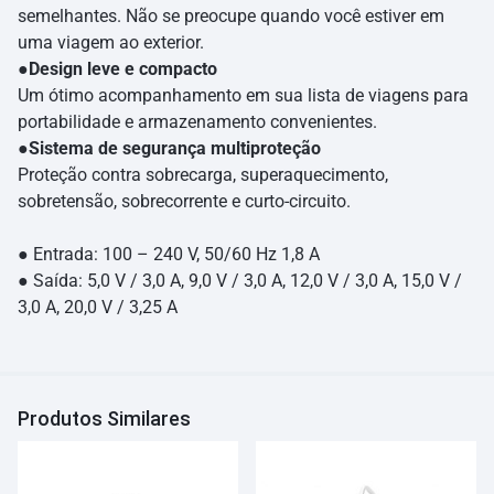
semelhantes. Não se preocupe quando você estiver em
uma viagem ao exterior.
●
Design leve e compacto
Um ótimo acompanhamento em sua lista de viagens para
portabilidade e armazenamento convenientes.
●
Sistema de segurança multiproteção
Proteção contra sobrecarga, superaquecimento,
sobretensão, sobrecorrente e curto-circuito.
● Entrada: 100 – 240 V, 50/60 Hz 1,8 A
● Saída: 5,0 V / 3,0 A, 9,0 V / 3,0 A, 12,0 V / 3,0 A, 15,0 V /
3,0 A, 20,0 V / 3,25 A
Produtos Similares