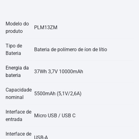
Modelo do
PLM13ZM
produto
Tipo de
Bateria de polímero de íon de lítio
Bateria
Energia da
37Wh 3,7V 10000mAh
bateria
Capacidade
5500mAh (5,1V/2,6A)
nominal
Interface de
Micro USB / USB C
entrada
Interface de
USB-A