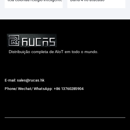
atacado
Distribuição completa de AIoT em todo o mundo.
Hong Kong Rucas Technology Co., Ltd.
E-mail: sales@rucas.hk
Phone/ Wechat/ WhatsApp: +86 13760285904
Rucas
é o maior distribuidor oficial autorizado da cadeia
ecológica da Xiaomi na China.
,