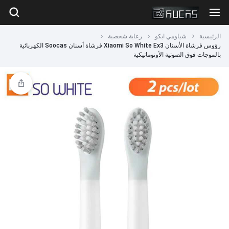
الرئيسية
شياومي ايكو
رعاية شخصية
رؤوس فرشاة الأسنان Xiaomi So White Ex3 فرشاة أسنان Soocas الكهربائية
بالموجات فوق الصوتية الأوتوماتيكية