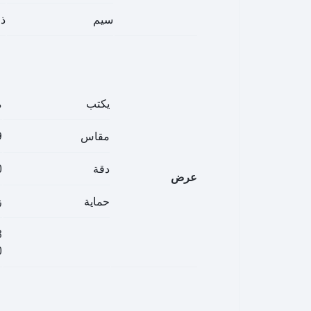
سيم
ذو
يكتب
م
مقاس
39
دقة
1080 
عرض
حماية
ز
3
0