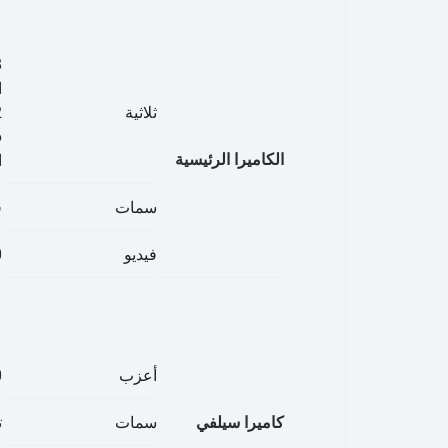
ا
ثلاثية
12 ميجابكسل
الكاميرا الرئيسية
ا
سمات
فل
فيديو
60
أعزب
20 ميجا
كاميرا سيلفي
سمات
ت