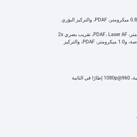
48 ميجابكسل، فتحة عدسة f/1.8، و27 ملم (عريضة)، و1/2.0 بوصة، و0.8 ميكرومتر، PDAF، والتركيز البؤري
16 ميجابكسل، فتحة عدسة f/2.2، و13 ملم (عريضة للغاية)، و1/3.0 بوصة، و1.0 ميكرومتر، PDAF، والتركيز