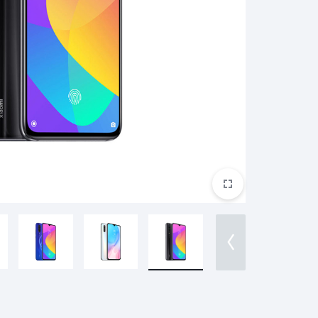
ريدمي براعم 4 لايت
ريدمي A2+
ساعة ريدمي 3
بوكو M5S
غارمين
هارمان
هواوي
براعم ريدمي 4 نشطة
ساعة ريدمي 3 نشطة
مي سكوتر
ساعة هايلو الذكية
مي سكوتر برو 2
هايلو LS11 (RS4+)
مي سكوتر 3
هايلو LS05 لايت
ناينبوت
كوة
ون بلس
مي سكوتر 4
هايلو LS02 برو
مي سكوتر 4 لايت
هايلو LS16
مي سكوتر 4 جو
هايلو S8
مي سكوتر 4 الترا
هايلو R8
مي سكوتر 4 برو
شكز
تكنو
اكس بوكس
سماعة QCY
كيو سي واي T13 ايه ان سي
كيو سي واي T13 ايه ان سي 2