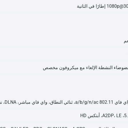
1080p@3 إطارًا في الثانية
م
لضوضاء النشطة
الإلغاء مع ميكروفون مخصص
802. a/b/g/n/ac، ثنائي النطاق، واي فاي مباشر، DLNA، نقطة اتصال
A2DP، أبتكس HD