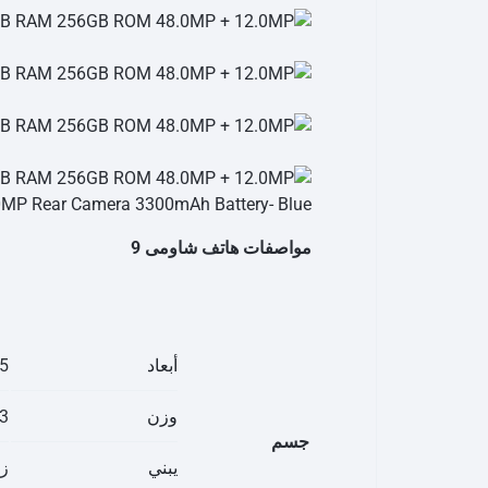
مواصفات هاتف شاومى 9
أبعاد
157.5 × .7
وزن
173 جم
جسم
يبني
زجا