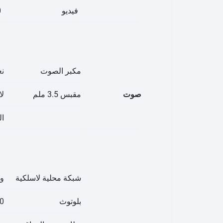
فيديو
0
مكبر الصوت
نع
صوت
مقبس 3.5 ملم
لا
ا
شبكة محلية لاسلكية
واي فاي 11
بلوتوث
5.0، ، LE