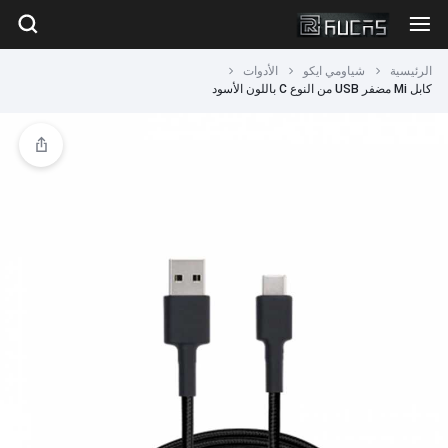
الرئيسية
شياومي ايكو
الأدوات
كابل Mi مضفر USB من النوع C باللون الأسود