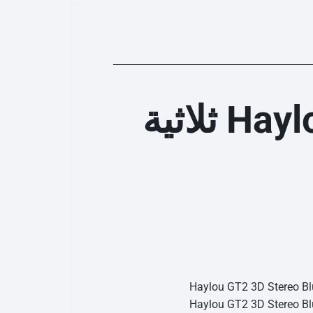
سماعات بلوتوث ستيريو Haylou GT2 ثلاثية