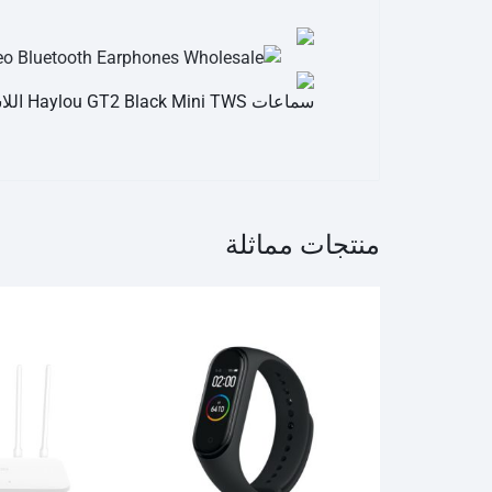
سماعات Haylou GT2 Black Mini TWS اللاسلكية مع ستيريو عالي الدقة، بلوتوث لاسلكي
منتجات مماثلة