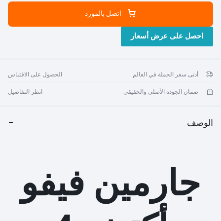
سجل كل طريقة تتحرك بها
أكثر من 20 تطبيقًا رياضيًا داخليًا مثبتًا
اتصل بالمورد
مسبقًا
وميزة GPS لليوجا والسباحة والجري والمزيد.
أداء سهل المتابعة،
التدريبات الممتعة
مباشرة على شاشة الساعة، بما
احصل على عرض أسعار
في ذلك تدريبات القوة وتمارين القلب واليوجا والبيلاتس.
يتمتع
ما يصل إلى 8 أيام من عمر البطارية
في الوضع الذكي وما يصل
إلى 6 ساعات في وضع GPS والموسيقى.
أدنى سعر الجملة في العالم
الحصول على الاقتباس
ضمان الجودة الأصلي والحقيقي
انظر التفاصيل
الوصف
جارمين فيفو