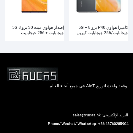
كاميرا هواوي P40 برو 5G – 8
إصدار هواوي ميت 30 برو 5G 8
جيجابايت/256 جيجابايت كيرين
جيجابايت + 256 جيجابايت
990 الترا فيجن
وقفة واحدة لتوزيع AIoT في جميع أنحاء العالم.
Hong Kong Rucas Technology Co., Ltd.
البريد الإلكتروني: sales@rucas.hk
Phone/ Wechat/ WhatsApp: +86 13760285904
روكاس
is the largest official authorized distributor of