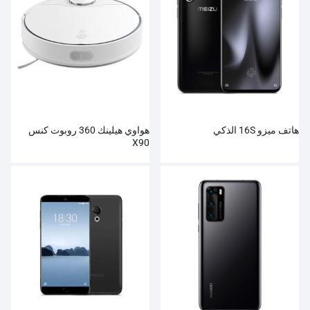
هاتف ميزو 16S الذكي
هواوي هيلينك 360 روبوت كنس
X90