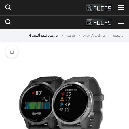
الرئيسية
ماركات A أخرى
غارمين
جارمين فيفو أكتيف 4