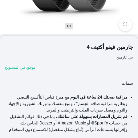
1/1
جارمين فيفو أكتيف 4
في
غارمين
موجود في المستودع
سمات
مراقبة صحتك 24 ساعة في اليوم
مع ميزة قياس التأكسج النبضي
وبطارية مراقبة طاقة الجسم™، وتتبع تنفسك ودورتك الشهرية والإجهاد
والنوم ومعدل ضربات القلب والترطيب والمزيد.
قم بتنزيل المسارات بسهولة على ساعتك
، بما في ذلك قوائم التشغيل
من حساب Spotify® أو Amazon Music أو Deezer الخاص بك،
وإقرانها بسماعات الرأس (تُباع بشكل منفصل) للاستماع دون استخدام
هاتفك.