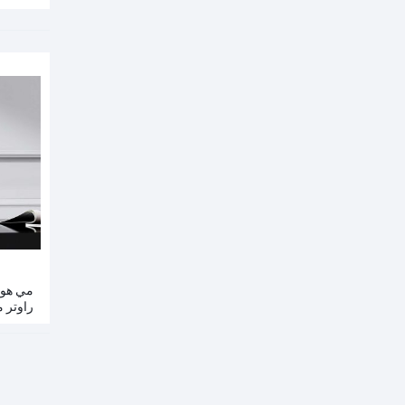
مي هوم
راوتر 