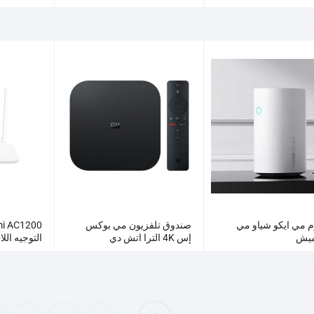
بوصة بالجم
 مي ايكو شياو مي
صندوق تلفزيون مي بوكس
ميش
إس 4K الترا اتش دي
التوجيه ال
بالجملة