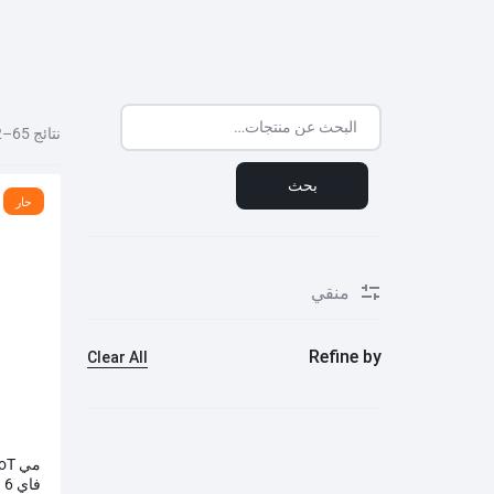
ريدمي براعم 4 لايت
ريدمي A2+
ساعة ريدمي 3
بوكو M5S
غارمين
هارمان
هواوي
براعم ريدمي 4 نشطة
ساعة ريدمي 3 نشطة
مي سكوتر
ساعة هايلو الذكية
نتائج 65–72 من 72
مي سكوتر برو 2
هايلو LS11 (RS4+)
بحث
مي سكوتر 3
هايلو LS05 لايت
حار
ناينبوت
كوة
ون بلس
مي سكوتر 4
هايلو LS02 برو
مي سكوتر 4 لايت
هايلو LS16
منقي
مي سكوتر 4 جو
هايلو S8
مي سكوتر 4 الترا
هايلو R8
Refine by
Clear All
مي سكوتر 4 برو
شكز
تكنو
اكس بوكس
سماعة QCY
كيو سي واي T13 ايه ان سي
فاي 6
كيو سي واي T13 ايه ان سي 2