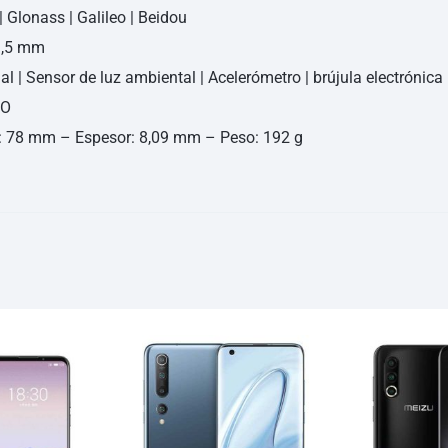
 Glonass | Galileo | Beidou
3,5 mm
l | Sensor de luz ambiental | Acelerómetro | brújula electrónica
CO
78 mm – Espesor: 8,09 mm – Peso: 192 g