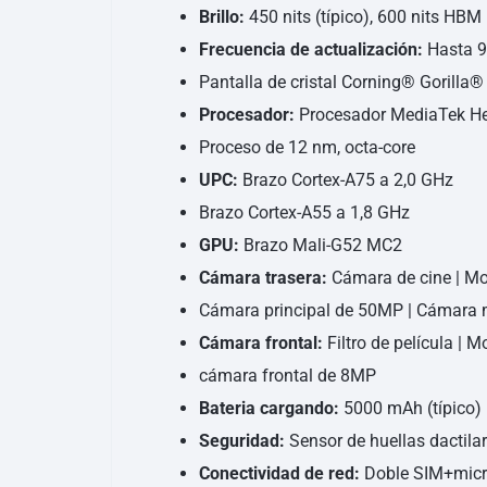
Brillo:
450 nits (típico), 600 nits HBM
Frecuencia de actualización:
Hasta 
Pantalla de cristal Corning® Gorilla®
Procesador:
Procesador MediaTek He
Proceso de 12 nm, octa-core
UPC:
Brazo Cortex-A75 a 2,0 GHz
Brazo Cortex-A55 a 1,8 GHz
GPU:
Brazo Mali-G52 MC2
Cámara trasera:
Cámara de cine | Mo
Cámara principal de 50MP | Cámara m
Cámara frontal:
Filtro de película | 
cámara frontal de 8MP
Bateria cargando:
5000 mAh (típico) 
Seguridad:
Sensor de huellas dactilar
Conectividad de red:
Doble SIM+micro