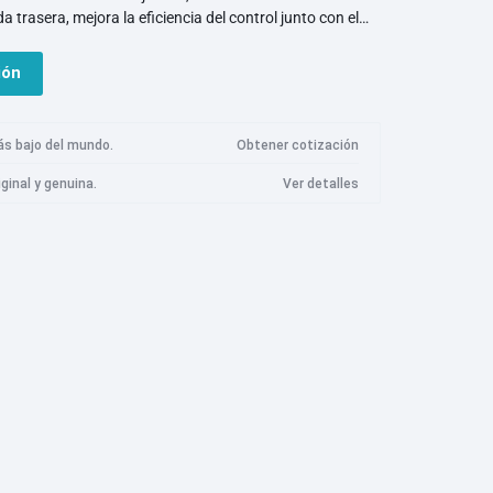
S8
a trasera, mejora la eficiencia del control junto con el
Cámara Imilab
Logitech
marshall
Meta
lantera para que la distancia de frenado sea más corta.
S8 Plus
eligente de 6 ejes. Al monitorear el ángulo de
ión
S8 Pro Ultra
Cámara de seguridad Imilab EC3 Lite
camente la velocidad del vehículo. Los neumáticos de
 conducción más estable. Puede conectarse a la
S7
Cámara de seguridad Imilab EC3 Pro
ar la velocidad de conducción y la energía restante en
ás bajo del mundo.
Obtener cotización
lar su scooter a través de Bluetooth con su teléfono.
S7 Max V
Cámara de seguridad Imilab EC4
iginal y genuina.
Ver detalles
S7 Max Ultra
Cámara de seguridad Imilab EC5
Razer
Roidmi
Samsung
 Q7 Max
Cámara de seguridad Imilab C20 Pro
Q7 Max Plus
Cámara de seguridad Imilab C21
 Q8 Max
Cámara de seguridad Imilab C22
Q8 Max Plus
Cámara de seguridad Imilab C30