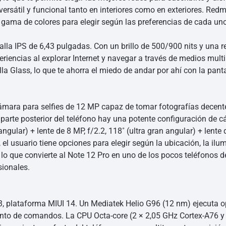
e versátil y funcional tanto en interiores como en exteriores. Red
 gama de colores para elegir según las preferencias de cada uno
alla IPS de 6,43 pulgadas. Con un brillo de 500/900 nits y una r
eriencias al explorar Internet y navegar a través de medios mul
la Glass, lo que te ahorra el miedo de andar por ahí con la panta
cámara para selfies de 12 MP capaz de tomar fotografías decen
 parte posterior del teléfono hay una potente configuración de 
ngular) + lente de 8 MP, f/2.2, 118˚ (ultra gran angular) + lente
l usuario tiene opciones para elegir según la ubicación, la ilum
lo que convierte al Note 12 Pro en uno de los pocos teléfonos d
sionales.
3, plataforma MIUI 14. Un Mediatek Helio G96 (12 nm) ejecuta 
ento de comandos. La CPU Octa-core (2 × 2,05 GHz Cortex-A76 y