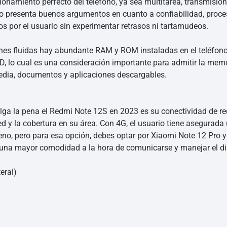
cionamiento perfecto del teléfono, ya sea multitarea, transmisi
 presenta buenos argumentos en cuanto a confiabilidad, proces
s por el usuario sin experimentar retrasos ni tartamudeos.
nes fluidas hay abundante RAM y ROM instaladas en el teléfon
 lo cual es una consideración importante para admitir la memor
edia, documentos y aplicaciones descargables.
a la pena el Redmi Note 12S en 2023 es su conectividad de red
d y la cobertura en su área. Con 4G, el usuario tiene asegurada
ueno, pero para esa opción, debes optar por Xiaomi Note 12 Pro
te una mayor comodidad a la hora de comunicarse y manejar el di
eral)