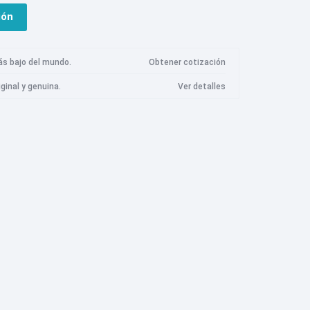
S8
ión
Cámara Imilab
Logitech
marshall
Meta
S8 Plus
S8 Pro Ultra
Cámara de seguridad Imilab EC3 Lite
ás bajo del mundo.
Obtener cotización
S7
Cámara de seguridad Imilab EC3 Pro
iginal y genuina.
Ver detalles
S7 Max V
Cámara de seguridad Imilab EC4
S7 Max Ultra
Cámara de seguridad Imilab EC5
Razer
Roidmi
Samsung
 Q7 Max
Cámara de seguridad Imilab C20 Pro
Q7 Max Plus
Cámara de seguridad Imilab C21
 Q8 Max
Cámara de seguridad Imilab C22
Q8 Max Plus
Cámara de seguridad Imilab C30