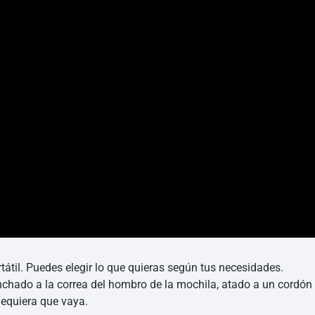
átil. Puedes elegir lo que quieras según tus necesidades.
hado a la correa del hombro de la mochila, atado a un cordón o
dequiera que vaya.