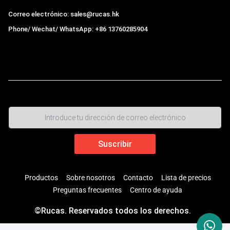
Correo electrónico: sales@rucas.hk
Phone/ Wechat/ WhatsApp: +86 13760285904
Rucas
es el mayor distribuidor oficial autorizado de la
cadena ecológica Xiaomi en China
,
Productos
Sobre nosotros
Contacto
Lista de precios
Preguntas frecuentes
Centro de ayuda
©Rucas. Reservados todos los derechos.