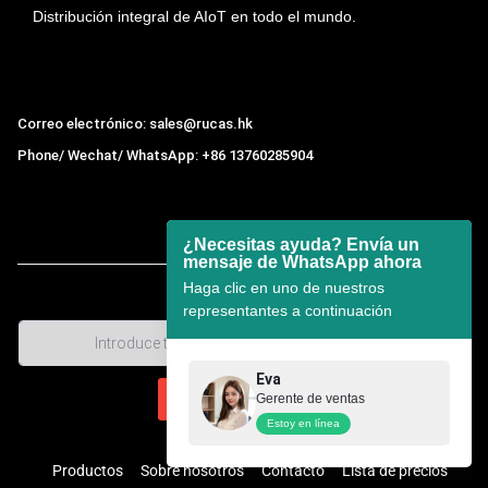
Distribución integral de AIoT en todo el mundo.
Hong Kong Rucas Technology Co., Ltd.
Correo electrónico: sales@rucas.hk
Phone/ Wechat/ WhatsApp: +86 13760285904
Rucas
es el mayor distribuidor oficial autorizado de la
cadena ecológica Xiaomi en China
,
¿Necesitas ayuda? Envía un
mensaje de WhatsApp ahora
Haga clic en uno de nuestros
representantes a continuación
Eva
Gerente de ventas
Estoy en línea
Productos
Sobre nosotros
Contacto
Lista de precios