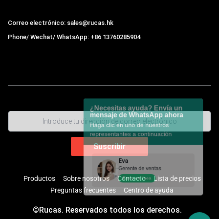
Correo electrónico: sales@rucas.hk
Phone/ Wechat/ WhatsApp: +86 13760285904
Rucas
es el mayor distribuidor oficial autorizado de la
cadena ecológica Xiaomi en China
,
¿Necesitas ayuda? Envía un
mensaje de WhatsApp ahora
Haga clic en uno de nuestros
representantes a continuación
Eva
Gerente de ventas
Productos
Sobre nosotros
Contacto
Lista de precios
Estoy en línea
Preguntas frecuentes
Centro de ayuda
©Rucas. Reservados todos los derechos.