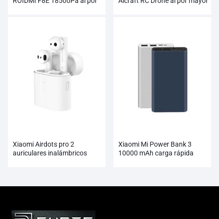
ROIDMI F8E 18500Pa al por
Aicraft RC Drone al por mayor
mayor
Xiaomi Airdots pro 2
Xiaomi Mi Power Bank 3
auriculares inalámbricos
10000 mAh carga rápida
verdaderos al por mayor
admite carga de 18W al por
mayor